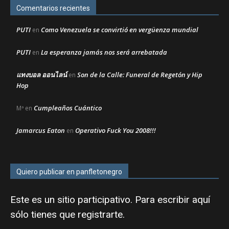
Comentarios recientes
PUTI
Como Venezuela se convirtió en vergüenza mundial
en
PUTI
La esperanza jamás nos será arrebatada
en
แทงบอล ออนไลน์
Son de la Calle: Funeral de Regetón y Hip
en
Hop
Cumpleaños Cuántico
Mª
en
Jamarcus Eaton
Operativo Fuck You 2008!!!
en
Quiero publicar en panfletonegro
Este es un sitio participativo. Para escribir aquí
sólo tienes que
registrarte
.