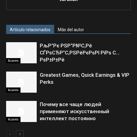
Artículo relacionados
Más del autor
РљР°Рє РЅР°Р№С‚Рё
СЃРѕСЂР°С‚РЅРёРєРѕРІ РїРѕ С…
РѕР±Р±Рё
Azares
Greatest Games, Quick Earnings & VIP
Perks
Azares
Почему все чаще людей
применяют искусственный
интеллект постоянно
Azares