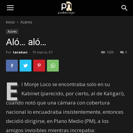
panfletonegro
Inicio
Azares
Azares
Aló… aló…
Por
tarakan
-
19 marzo, 07
1209
0
E
l Monje Loco se encontraba solo en su
Kabinet (parecido, por cierto, al de Kaligari),
cuando notó que una cámara con cobertura
nacional lo encuadraba insistentemente, entonces
decidió dirigirse, en Plano Medio (PM), a los
amigos invisibles mientras increpaba: