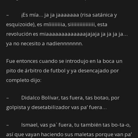
– ¡Es mía… ja ja jaaaaaaa (risa satánica y
esquizoide), es míiiiiiiiia, siiiiiiiiiiiiiiii, esta
revolución es miaaaaaaaaaaaaajajaja ja ja ja ja…
ya no necesito a nadiennnnnnn.
Fue entonces cuando se introdujo en la boca un
pito de árbitro de futbol y ya desencajado por
completo dijo:
– Didalco Bolívar, tas fuera, tas botao, por
golpista y desetabilizador vas pa’ fuera…
– Ismael, vas pa` fuera, tu también tas bo-ta-o,
así que vayan haciendo sus maletas porque van pa’