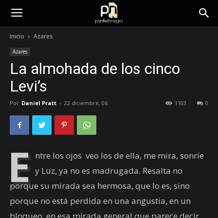
panfletonegro
Inicio
Azares
Azares
La almohada de los cinco
Levi’s
Por
Daniel Pratt
-
22 diciembre, 06
1103
0
E
ntre los ojos veo los de ella, me mira, sonríe
y Luz, ya no es madrugada. Resalta no
porque su mirada sea hermosa, que lo es, sino
porque no está perdida en una angustia, en un
bloqueo, en esa mirada general que parece decir