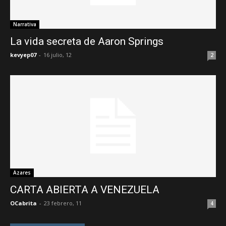
Narrativa
La vida secreta de Aaron Springs
kevyep07
-
16 julio, 12
2
Azares
CARTA ABIERTA A VENEZUELA
OCabrita
-
23 febrero, 11
4