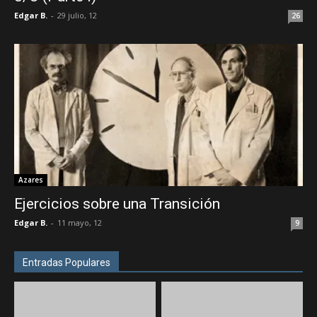
Edgar B.
-
29 julio, 12
26
Azares
Ejercicios sobre una Transición
Edgar B.
-
11 mayo, 12
9
Entradas Populares