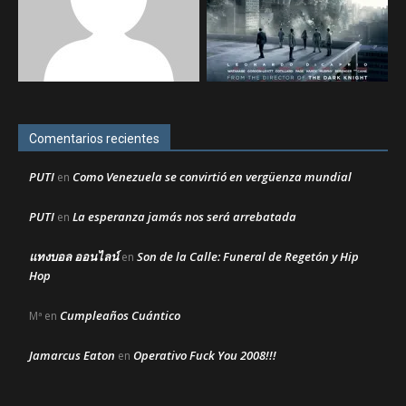
Comentarios recientes
PUTI
Como Venezuela se convirtió en vergüenza mundial
en
PUTI
La esperanza jamás nos será arrebatada
en
แทงบอล ออนไลน์
Son de la Calle: Funeral de Regetón y Hip
en
Hop
Cumpleaños Cuántico
Mª
en
Jamarcus Eaton
Operativo Fuck You 2008!!!
en