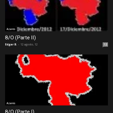
Azares
8/O (Parte II)
Edgar B.
-
12 agosto, 12
12
Azares
8/O (Parte I)