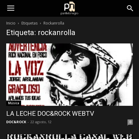
panfletonegro
Inicio
Etiquetas
Rockanrolla
Etiqueta: rockanrolla
Música
LA LECHE DOC&ROCK WEBTV
DOC&ROCK
-
22 agosto, 12
0