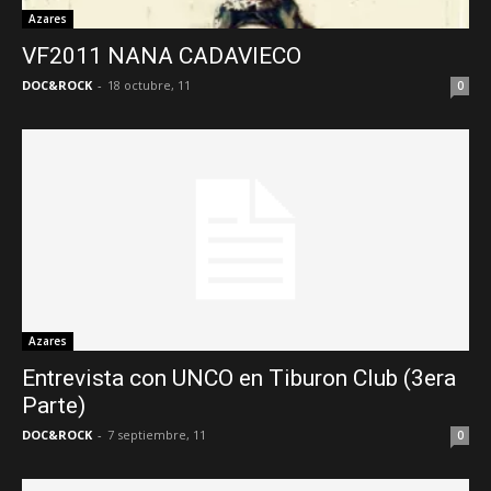
Azares
VF2011 NANA CADAVIECO
DOC&ROCK
-
18 octubre, 11
0
Azares
Entrevista con UNCO en Tiburon Club (3era
Parte)
DOC&ROCK
-
7 septiembre, 11
0