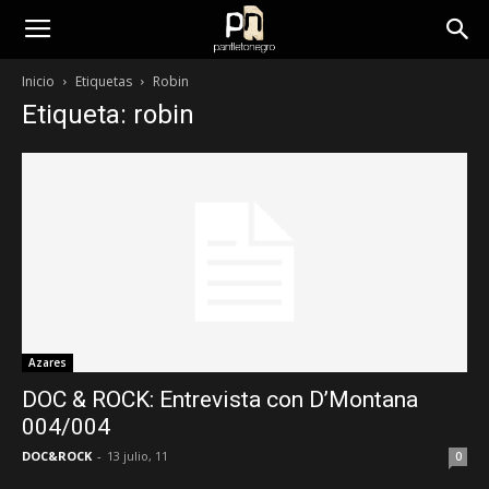
panfletonegro
Inicio
Etiquetas
Robin
Etiqueta: robin
Azares
DOC & ROCK: Entrevista con D’Montana
004/004
DOC&ROCK
-
13 julio, 11
0