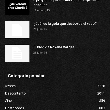
3 proyectos para la libertad de expresión
absoluta
12 enero, 15
¿Cuál es la gota que desborda el vaso?
26 julio, 09
El blog de Roxana Vargas
23 julio, 08
Categoría popular
Azares
3226
Descontento
2011
Cine
859
Destacados
803