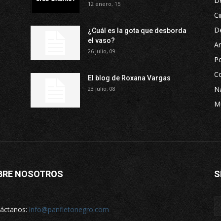
D
12 enero, 15
Ci
D
¿Cuál es la gota que desborda
el vaso?
Ar
26 julio, 09
P
Co
El blog de Roxana Vargas
Na
23 julio, 08
M
BRE NOSOTROS
S
áctanos:
info@panfletonegro.com