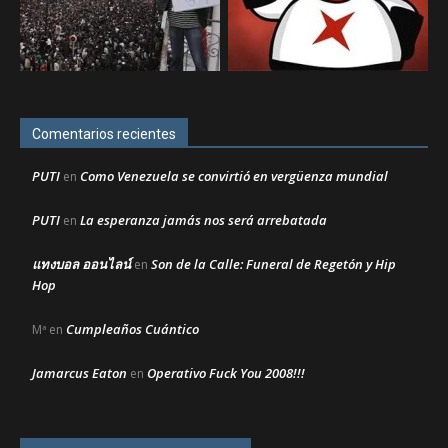
Comentarios recientes
PUTI
Como Venezuela se convirtió en vergüenza mundial
en
PUTI
La esperanza jamás nos será arrebatada
en
แทงบอล ออนไลน์
Son de la Calle: Funeral de Regetón y Hip
en
Hop
Cumpleaños Cuántico
Mª
en
Jamarcus Eaton
Operativo Fuck You 2008!!!
en