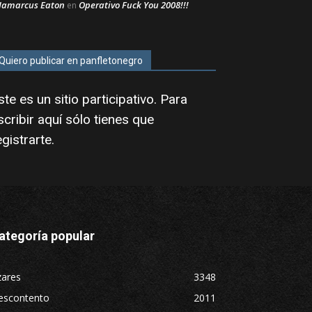
Jamarcus Eaton
Operativo Fuck You 2008!!!
en
Quiero publicar en panfletonegro
ste es un sitio participativo. Para
scribir aquí sólo tienes que
egistrarte
.
ategoría popular
zares
3348
escontento
2011