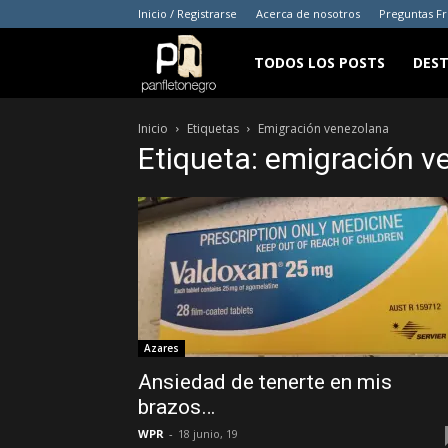
Inicio / Registrarse
Acerca de nosotros
Preguntas F
panfletonegro
TODOS LOS POSTS
DES
Inicio
Etiquetas
Emigración venezolana
Etiqueta: emigración 
Azares
Ansiedad de tenerte en mis
brazos…
WPR
-
18 junio, 19