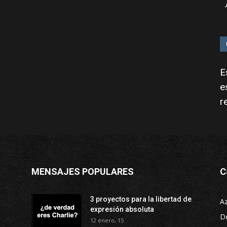
E
e
r
MENSAJES POPULARES
C
3 proyectos para la libertad de
A
expresión absoluta
D
12 enero, 15