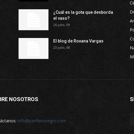
Ci
D
¿Cuál es la gota que desborda
el vaso?
Ar
26 julio, 09
P
Co
El blog de Roxana Vargas
Na
23 julio, 08
M
BRE NOSOTROS
S
áctanos:
info@panfletonegro.com