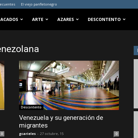
recuentes
El viejo panfletonegro
TACADOS
ARTE
AZARES
DESCONTENTO
venezolana
Descontento
Venezuela y su generación de
migrantes
gcarieles
-
27 octubre, 15
0
0