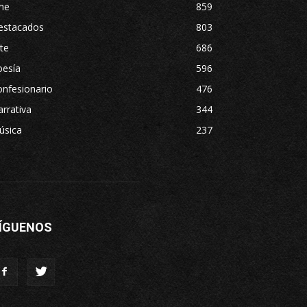
ne
859
estacados
803
te
686
oesía
596
nfesionario
476
rrativa
344
úsica
237
ÍGUENOS