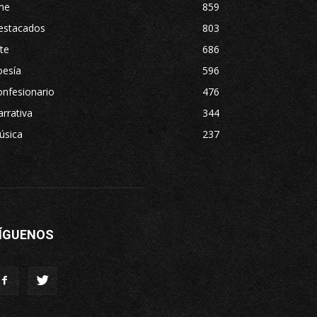
ne
859
estacados
803
te
686
oesía
596
nfesionario
476
rrativa
344
úsica
237
ÍGUENOS