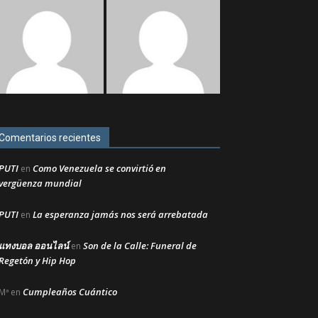
Comentarios recientes
PUTI
Como Venezuela se convirtió en
en
vergüenza mundial
PUTI
La esperanza jamás nos será arrebatada
en
แทงบอล ออนไลน์
Son de la Calle: Funeral de
en
Regetón y Hip Hop
Cumpleaños Cuántico
Mª
en