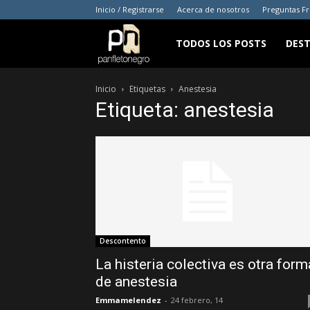
Inicio / Registrarse
Acerca de nosotros
Preguntas F
panfletonegro
TODOS LOS POSTS
DES
Inicio
Etiquetas
Anestesia
Etiqueta: anestesia
Descontento
La histeria colectiva es otra form
de anestesia
Emmamelendez
-
24 febrero, 14