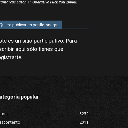
Jamarcus Eaton
Operativo Fuck You 2008!!!
en
Quiero publicar en panfletonegro
ste es un sitio participativo. Para
scribir aquí sólo tienes que
egistrarte
.
ategoría popular
zares
3252
escontento
2011