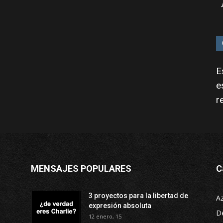
E
e
r
MENSAJES POPULARES
C
3 proyectos para la libertad de
A
expresión absoluta
D
12 enero, 15