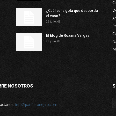
Ci
D
¿Cuál es la gota que desborda
el vaso?
Ar
26 julio, 09
P
Co
El blog de Roxana Vargas
Na
23 julio, 08
M
BRE NOSOTROS
S
áctanos:
info@panfletonegro.com