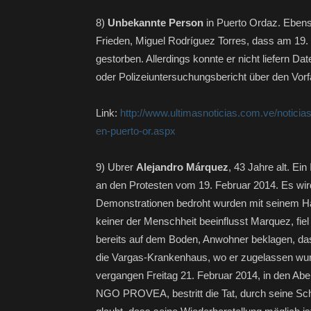
8)
Unbekannte Person
in Puerto Ordaz. Ebenso
Frieden, Miguel Rodríguez Torres, dass am 19.
gestorben. Allerdings konnte er nicht liefern Da
oder Polizeiuntersuchungsbericht über den Vorfa
Link:
http://www.ultimasnoticias.com.ve/noticias
en-puerto-or.aspx
9) Ubrer
Alejandro Márquez
, 43 Jahre alt. Ei
an den Protesten vom 19. Februar 2014. Es wird
Demonstrationen bedroht wurden mit seinem H
keiner der Menschheit beeinflusst Marquez, fie
bereits auf dem Boden, Anwohner beklagen, da
die Vargas-Krankenhaus, wo er zugelassen wurd
vergangen Freitag 21. Februar 2014, in den Abe
NGO PROVEA, bestritt die Tat, durch seine Schw