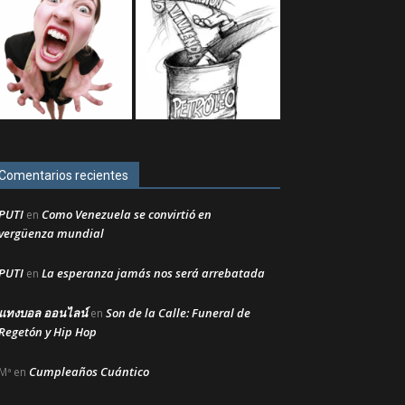
Comentarios recientes
PUTI
Como Venezuela se convirtió en
en
vergüenza mundial
PUTI
La esperanza jamás nos será arrebatada
en
แทงบอล ออนไลน์
Son de la Calle: Funeral de
en
Regetón y Hip Hop
Cumpleaños Cuántico
Mª
en