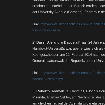
erschossen, nachdem der Marsch erreichte das 
der University Avenue (Caracas). Er starb in de
Link:
http://www.ultimasnoticias.com.ve/noticia
funcionarios-.aspx
2)
Bassil Alejandro Dacosta Frías
, 24 Jahre a
Humboldt-Universität war, aber erwies sich al
Kopf geschossen am 12. Februar 2014 nach der
Generalstaatsanwalt der Republik, an der Univ
Link:
http://www.ultimasnoticias.com.ve/notici
hechos-violent.aspx
3)
Roberto Redman
, 31-Jahre alt, Pilot als B
Miranda, Altamira Sektor, am Nachmittag des 1
am gleichen Tag auf der Avenida Urdaneta bes