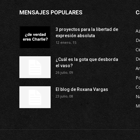
MENSAJES POPULARES
C
3 proyectos para la libertad de
A
expresión absoluta
D
12 enero, 15
Ci
D
¿Cuál es la gota que desborda
el vaso?
Ar
26 julio, 09
P
Co
El blog de Roxana Vargas
Na
23 julio, 08
M