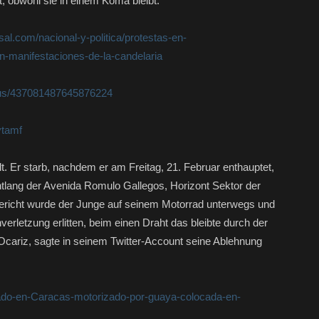
t, obwohl sie in einem Koma bleibt.
sal.com/nacional-y-politica/protestas-en-
n-manifestaciones-de-la-candelaria
atus/437081487645876224
ytamf
lt. Er starb, nachdem er am Freitag, 21. Februar enthauptet,
ntlang der Avenida Romulo Gallegos, Horizont Sektor der
richt wurde der Junge auf seinem Motorrad unterwegs und
erletzung erlitten, beim einen Draht das bleibte durch der
Ocariz, sagte in seinem Twitter-Account seine Ablehnung
ado-en-Caracas-motorizado-por-guaya-colocada-en-