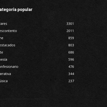
ategoría popular
zares
3301
escontento
2011
ne
859
estacados
803
te
686
oesía
596
nfesionario
476
rrativa
344
úsica
237