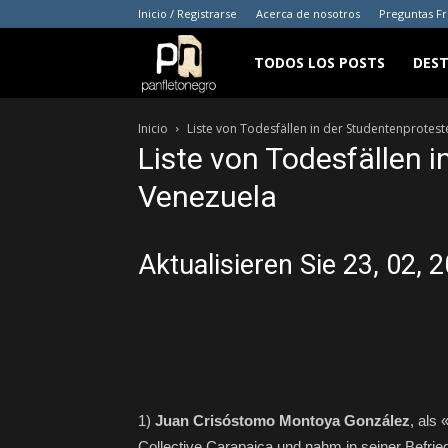
Inicio / Registrarse
Acerca de nosotros
Preguntas F
panfletonegro
TODOS LOS POSTS
DES
Inicio
Liste von Todesfällen in der Studentenprotest
Liste von Todesfällen i
Venezuela
Aktualisieren Sie 23, 02, 
1)
Juan Crisóstomo Montoya González
, als
Collective Carapaica und nahm in seiner Befrie