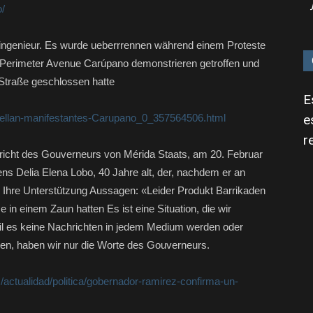
o/
iningenieur. Es wurde ueberrrennen während einem Proteste
r Perimeter Avenue Carúpano demonstrieren getroffen und
 Straße geschlossen hatte
E
pellan-manifestantes-Carupano_0_357564506.html
e
r
richt des Gouverneurs von Mérida Staats, am 20. Februar
ns Delia Elena Lobo, 40 Jahre alt, der, nachdem er an
. Ihre Unterstützung Aussagen: «Leider Produkt Barrikaden
 in einem Zaun hatten Es ist eine Situation, die wir
weil es keine Nachrichten in jedem Medium werden oder
igen, haben wir nur die Worte des Gouverneurs.
s/actualidad/politica/gobernador-ramirez-confirma-un-