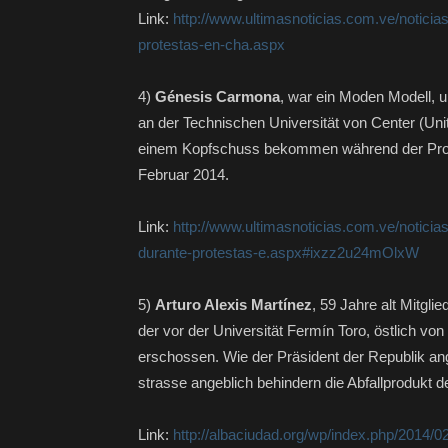
Link:
http://www.ultimasnoticias.com.ve/notici
protestas-en-cha.aspx
4)
Génesis Carmona
, war ein Moden Modell, 
an der Technischen Universität von Center (Unit
einem Kopfschuss bekommen während der Prote
Februar 2014.
Link:
http://www.ultimasnoticias.com.ve/notici
durante-protestas-e.aspx#ixzz2u24mOlxW
5)
Arturo Alexis Martínez
, 59 Jahre alt Mitgli
der vor der Universität Fermín Toro, östlich vo
erschossen. Wie der Präsident der Republik ange
strasse angeblich behindern die Abfallprodukt d
Link:
http://albaciudad.org/wp/index.php/2014/0