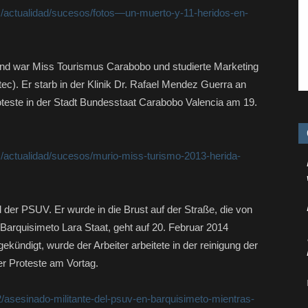
as/actualidad/sucesos/fotos—un-muerto-y-11-heridos-en-
und war Miss Tourismus Carabobo und studierte Marketing
ec). Er starb in der Klinik Dr. Rafael Mendez Guerra an
ste in der Stadt Bundesstaat Carabobo Valencia am 19.
as/actualidad/sucesos/murio-miss-turismo-2013-herida-
ed der PSUV. Er wurde in die Brust auf der Straße, die von
n Barquisimeto Lara Staat, geht auf 20. Februar 2014
kündigt, wurde der Arbeiter arbeitete in der reinigung der
er Proteste am Vortag.
2/asesinado-militante-del-psuv-en-barquisimeto-mientras-