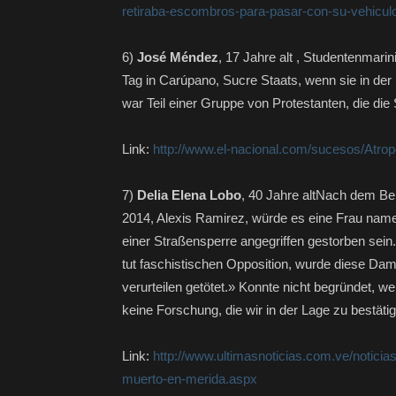
retiraba-escombros-para-pasar-con-su-vehicul
6)
José Méndez
, 17 Jahre alt , Studentenmar
Tag in Carúpano, Sucre Staats, wenn sie in de
war Teil einer Gruppe von Protestanten, die die
Link:
http://www.el-nacional.com/sucesos/Atro
7)
Delia Elena Lobo
, 40 Jahre altNach dem Be
2014, Alexis Ramirez, würde es eine Frau name
einer Straßensperre angegriffen gestorben sein
tut faschistischen Opposition, wurde diese Dame
verurteilen getötet.» Konnte nicht begründet, 
keine Forschung, die wir in der Lage zu bestät
Link:
http://www.ultimasnoticias.com.ve/noticia
muerto-en-merida.aspx