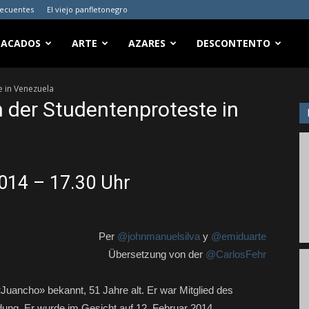
recuentes
El viejo panfletonegro
TACADOS
ARTE
AZARES
DESCONTENTO
e in Venezuela
n der Studentenproteste in
2014 – 17.30 Uhr
Per
@johnmanuelsilva
y
@emiduarte
Übersetzung von der
@CarlosFehr
 «Juancho» bekannt, 51 Jahre alt. Er war Mitglied des
dung. Er wurde im Gesicht auf 12. Februar 2014