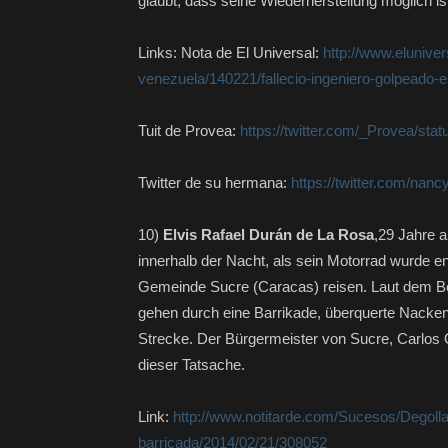
glaubt, dass seine Wiederherstellung möglich is
Links: Nota de El Universal:
http://www.eluniver
venezuela/140221/fallecio-ingeniero-golpeado-e
Tuit de Provea:
https://twitter.com/_Provea/st
Twitter de su hermana:
https://twitter.com/nanc
10)
Elvis Rafael Durán de La Rosa
,29 Jahre a
innerhalb der Nacht, als sein Motorrad wurde e
Gemeinde Sucre (Caracas) reisen. Laut dem Be
gehen durch eine Barrikade, überquerte Nackenv
Strecke. Der Bürgermeister von Sucre, Carlos 
dieser Tatsache.
Link:
http://www.notitarde.com/Sucesos/Degoll
barricada/2014/02/21/308052