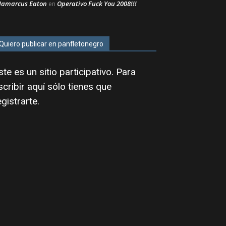
Jamarcus Eaton
Operativo Fuck You 2008!!!
en
Quiero publicar en panfletonegro
ste es un sitio participativo. Para
scribir aquí sólo tienes que
egistrarte
.