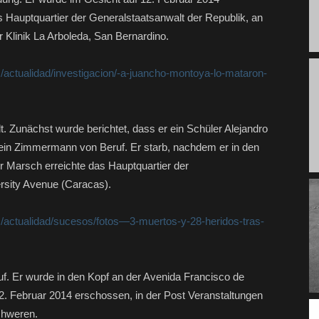
Hauptquartier der Generalstaatsanwalt der Republik, an
r Klinik La Arboleda, San Bernardino.
s/actualidad/investigacion/-a-juancho-montoya-lo-mataron-
lt. Zunächst wurde berichtet, dass er ein Schüler Alejandro
s ein Zimmermann von Beruf. Er starb, nachdem er in den
 Marsch erreichte das Hauptquartier der
ersity Avenue (Caracas).
as/actualidad/sucesos/fotos—3-muertos-y-28-heridos-tras-
eruf. Er wurde in den Kopf an der Avenida Francisco de
2. Februar 2014 erschossen, in der Post Veranstaltungen
chweren.