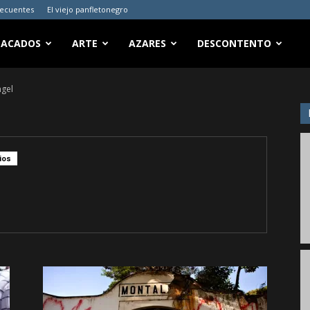
recuentes
El viejo panfletonegro
TACADOS
ARTE
AZARES
DESCONTENTO
ngel
ios