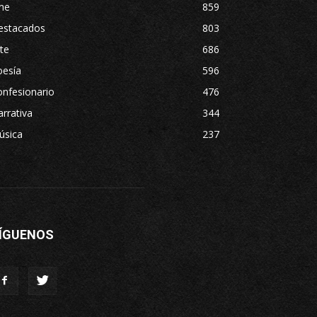
ne
859
estacados
803
te
686
oesía
596
nfesionario
476
rrativa
344
úsica
237
ÍGUENOS