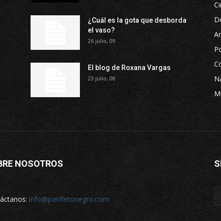
Ci
D
¿Cuál es la gota que desborda
el vaso?
Ar
26 julio, 09
P
Co
El blog de Roxana Vargas
Na
23 julio, 08
M
BRE NOSOTROS
S
áctanos:
info@panfletonegro.com