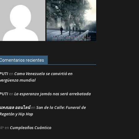
Comentarios recientes
PUTI
Como Venezuela se convirtió en
en
vergüenza mundial
PUTI
La esperanza jamás nos será arrebatada
en
แทงบอล ออนไลน์
Son de la Calle: Funeral de
en
Regetón y Hip Hop
Cumpleaños Cuántico
Mª
en