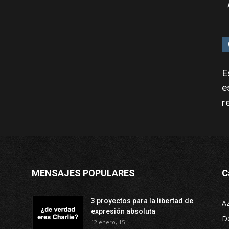
E
e
r
MENSAJES POPULARES
C
3 proyectos para la libertad de
A
expresión absoluta
D
12 enero, 15