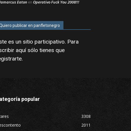
Jamarcus Eaton
Operativo Fuck You 2008!!!
en
Quiero publicar en panfletonegro
ste es un sitio participativo. Para
scribir aquí sólo tienes que
egistrarte
.
ategoría popular
zares
3308
escontento
2011