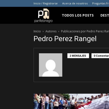
Inicio / Registrarse
Acerca de nosotros
Preguntas F
panfletonegro
TODOS LOS POSTS
DES
Inicio
Autores
Publicaciones por Pedro Perez Ra
Pedro Perez Rangel
2 MENSAJES
0 Comentar