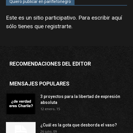
Quiero publicar en panfletonegro
Este es un sitio participativo. Para escribir aquí
sólo tienes que
registrarte
.
RECOMENDACIONES DEL EDITOR
MENSAJES POPULARES
3 proyectos para la libertad de expresión
absoluta
12 enero, 15
¿Cuál es la gota que desborda el vaso?
26 julio, 09