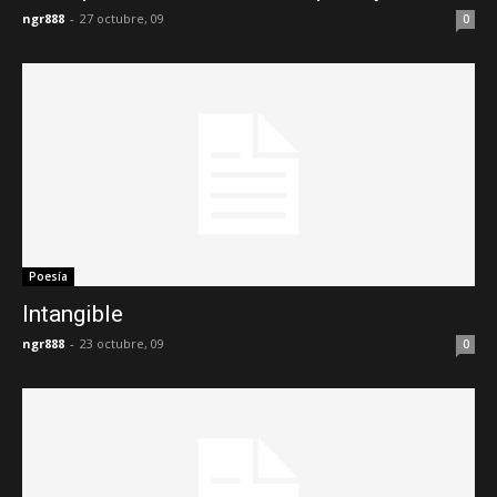
ngr888
-
27 octubre, 09
0
Poesía
Intangible
ngr888
-
23 octubre, 09
0