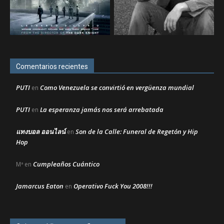
Comentarios recientes
PUTI
Como Venezuela se convirtió en vergüenza mundial
en
PUTI
La esperanza jamás nos será arrebatada
en
แทงบอล ออนไลน์
Son de la Calle: Funeral de Regetón y Hip
en
Hop
Cumpleaños Cuántico
Mª
en
Jamarcus Eaton
Operativo Fuck You 2008!!!
en