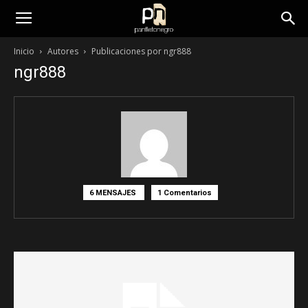
panfletonegro
Inicio
Autores
Publicaciones por ngr888
ngr888
6 MENSAJES
1 Comentarios