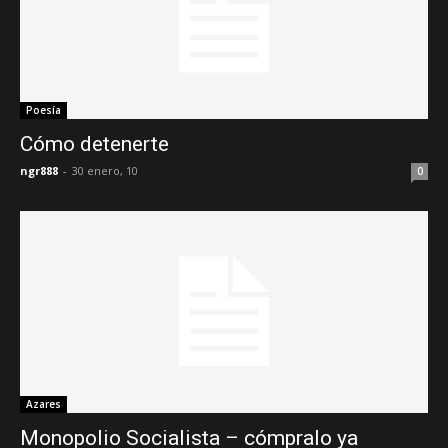
Poesía
Cómo detenerte
ngr888
-
30 enero, 10
0
Azares
Monopolio Socialista – cómpralo ya