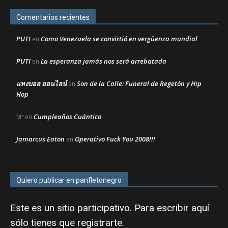
Comentarios recientes
PUTI
Como Venezuela se convirtió en vergüenza mundial
en
PUTI
La esperanza jamás nos será arrebatada
en
แทงบอล ออนไลน์
Son de la Calle: Funeral de Regetón y Hip
en
Hop
Cumpleaños Cuántico
Mª
en
Jamarcus Eaton
Operativo Fuck You 2008!!!
en
Quiero publicar en panfletonegro
Este es un sitio participativo. Para escribir aquí
sólo tienes que
registrarte
.