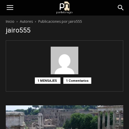
panfletonegro
Inicio
Autores
Publicaciones por jairo555
jairo555
1 MENSAJES
1 Comentarios