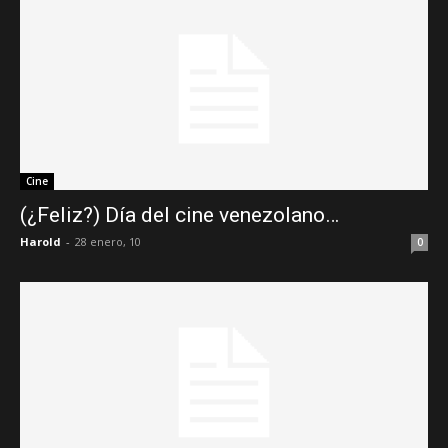
Cine
(¿Feliz?) Día del cine venezolano…
Harold
-
28 enero, 10
0