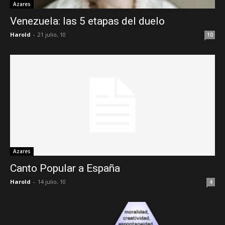
Azares
Venezuela: las 5 etapas del duelo
Harold
-
21 julio, 10
10
Azares
Canto Popular a España
Harold
-
14 julio, 10
4