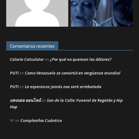
Comentarios recientes
Calorie Calculator
¿Por qué no queman los dólares?
en
PUTI
Como Venezuela se convirtió en vergüenza mundial
en
PUTI
La esperanza jamás nos será arrebatada
en
แทงบอล ออนไลน์
Son de la Calle: Funeral de Regetón y Hip
en
Hop
Cumpleaños Cuántico
Mª
en