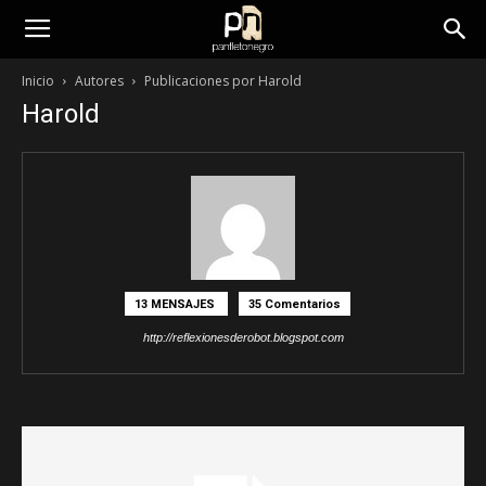
panfletonegro
Inicio
Autores
Publicaciones por Harold
Harold
13 MENSAJES
35 Comentarios
http://reflexionesderobot.blogspot.com