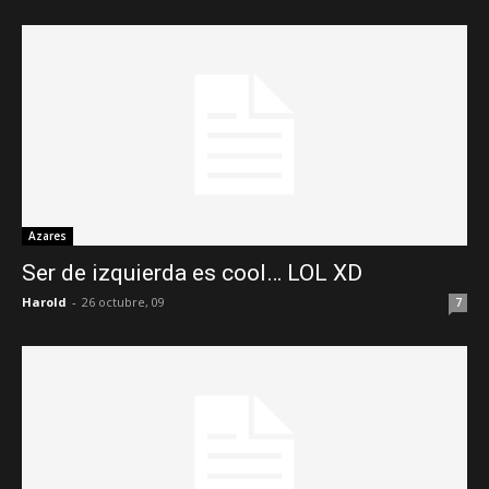
Azares
Ser de izquierda es cool… LOL XD
Harold
-
26 octubre, 09
7