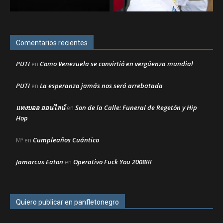
Comentarios recientes
PUTI
Como Venezuela se convirtió en vergüenza mundial
en
PUTI
La esperanza jamás nos será arrebatada
en
แทงบอล ออนไลน์
Son de la Calle: Funeral de Regetón y Hip
en
Hop
Cumpleaños Cuántico
Mª
en
Jamarcus Eaton
Operativo Fuck You 2008!!!
en
Quiero publicar en panfletonegro