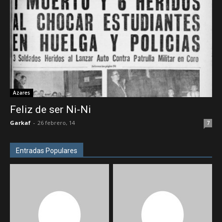
Azares
Feliz de ser Ni-Ni
Garkaf
-
26 febrero, 14
7
Entradas Populares