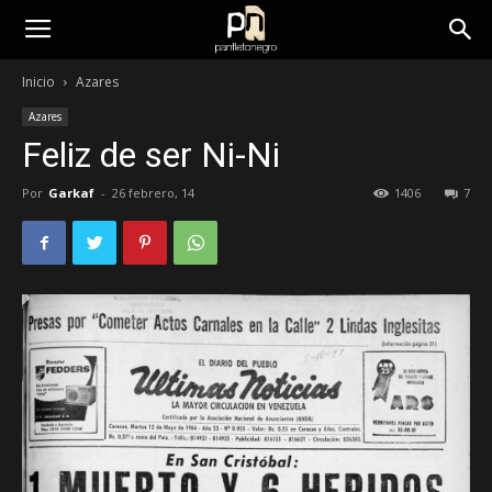
panfletonegro
Inicio
Azares
Azares
Feliz de ser Ni-Ni
Por
Garkaf
-
26 febrero, 14
1406
7