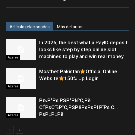
Artículo relacionados
Más del autor
In 2026, the best what a PayID deposit
looks like step by step online slot
machines to play and win real money.
Azares
Mostbet Pakistan
Official Online
Website
150% Up Login
Azares
РљР°Рє РЅР°Р№С‚Рё
СЃРѕСЂР°С‚РЅРёРєРѕРІ РїРѕ С…
РѕР±Р±Рё
Azares