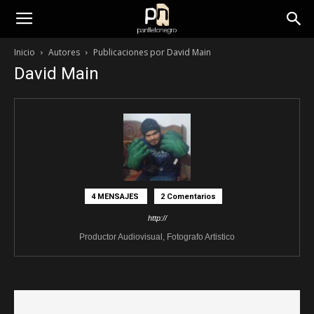
panfletonegro
Inicio
Autores
Publicaciones por David Main
David Main
4 MENSAJES
2 Comentarios
http://
Productor Audiovisual, Fotografo Artistico