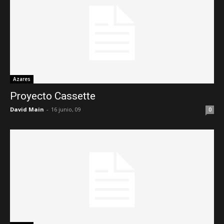
Azares
Proyecto Cassette
David Main
-
16 junio, 09
0