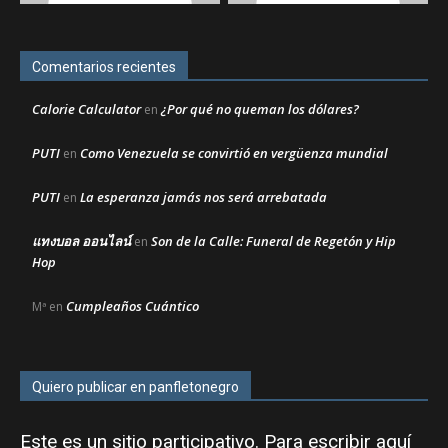
Comentarios recientes
Calorie Calculator
¿Por qué no queman los dólares?
en
PUTI
Como Venezuela se convirtió en vergüenza mundial
en
PUTI
La esperanza jamás nos será arrebatada
en
แทงบอล ออนไลน์
Son de la Calle: Funeral de Regetón y Hip
en
Hop
Cumpleaños Cuántico
Mª
en
Quiero publicar en panfletonegro
Este es un sitio participativo. Para escribir aquí