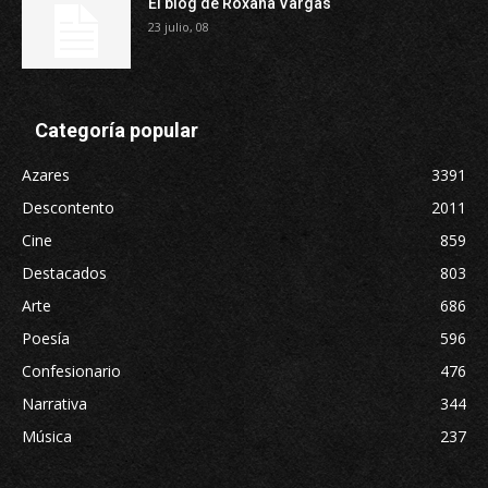
El blog de Roxana Vargas
23 julio, 08
Categoría popular
Azares
3391
Descontento
2011
Cine
859
Destacados
803
Arte
686
Poesía
596
Confesionario
476
Narrativa
344
Música
237