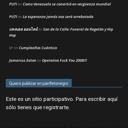
PUTI
Como Venezuela se convirtió en vergüenza mundial
en
PUTI
La esperanza jamás nos será arrebatada
en
แทงบอล ออนไลน์
Son de la Calle: Funeral de Regetón y Hip
en
Hop
Cumpleaños Cuántico
Mª
en
Jamarcus Eaton
Operativo Fuck You 2008!!!
en
Quiero publicar en panfletonegro
Este es un sitio participativo. Para escribir aquí
sólo tienes que
registrarte
.