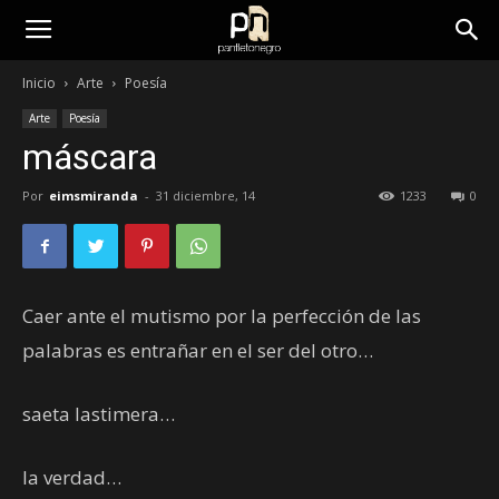
panfletonegro
Inicio
Arte
Poesía
Arte
Poesía
máscara
Por
eimsmiranda
-
31 diciembre, 14
1233
0
Caer ante el mutismo por la perfección de las
palabras es entrañar en el ser del otro…
saeta lastimera…
la verdad…