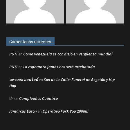
Comentarios recientes
PUTI
Como Venezuela se convirtió en vergüenza mundial
en
PUTI
La esperanza jamás nos será arrebatada
en
แทงบอล ออนไลน์
Son de la Calle: Funeral de Regetón y Hip
en
Hop
Cumpleaños Cuántico
Mª
en
Jamarcus Eaton
Operativo Fuck You 2008!!!
en