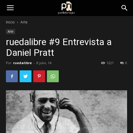
panfletonegro
Inicio
Arte
Arte
ruedalibre #9 Entrevista a
Daniel Pratt
Por
ruedalibre
-
8 julio, 14
1221
0