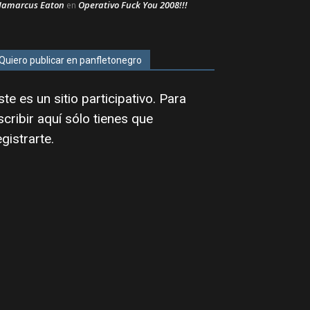
Jamarcus Eaton
Operativo Fuck You 2008!!!
en
Quiero publicar en panfletonegro
ste es un sitio participativo. Para
scribir aquí sólo tienes que
egistrarte
.