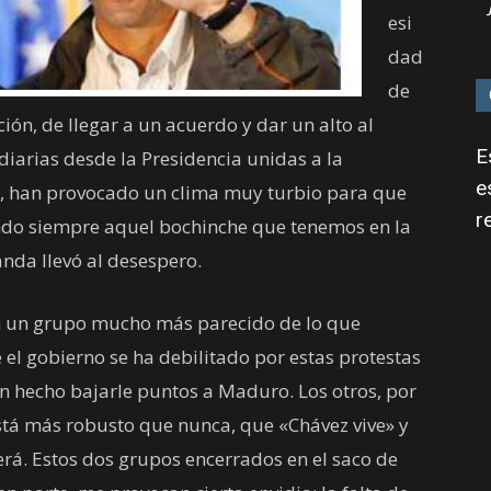
esi
dad
de
ión, de llegar a un acuerdo y dar un alto al
E
diarias desde la Presidencia unidas a la
e
les, han provocado un clima muy turbio para que
r
endo siempre aquel bochinche que tenemos en la
nda llevó al desespero.
n un grupo mucho más parecido de lo que
el gobierno se ha debilitado por estas protestas
n hecho bajarle puntos a Maduro. Los otros, por
stá más robusto que nunca, que «Chávez vive» y
erá. Estos dos grupos encerrados en el saco de