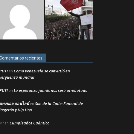
Comentarios recientes
PUTI
Como Venezuela se convirtió en
en
vergüenza mundial
PUTI
La esperanza jamás nos será arrebatada
en
แทงบอล ออนไลน์
Son de la Calle: Funeral de
en
Regetón y Hip Hop
Cumpleaños Cuántico
Mª
en