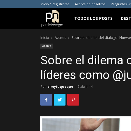
Inicio / Registrarse
Acerca de nosotros
Preguntas F
panfletonegro
TODOS LOS POSTS
DES
Inicio
Azares
Sobre el dilema del diálogo. Nuevo
Azares
Sobre el dilema 
líderes como @j
Por
elreytuqueque
-
9 abril, 14