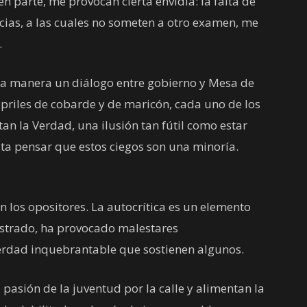
en parte, me provocan cierta envidia: la falta de
ncias, a las cuales no someten a otro examen, me
.
na manera un diálogo entre gobierno y Mesa de
apriles de cobarde y de maricón, cada uno de los
an la Verdad, una ilusión tan fútil como estar
sta pensar que estos ciegos son una minoría.
an los opositores. La autocrítica es un elemento
ostrado, ha provocado malestares
 Verdad inquebrantable que sostienen algunos.
pasión de la juventud por la calle y alimentan la