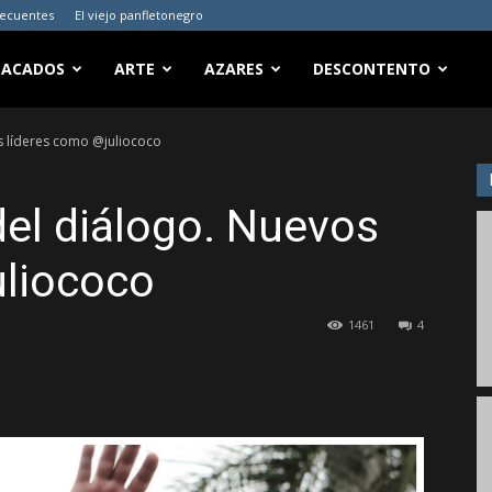
recuentes
El viejo panfletonegro
TACADOS
ARTE
AZARES
DESCONTENTO
s líderes como @juliococo
del diálogo. Nuevos
uliococo
1461
4