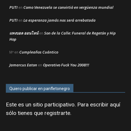
PUTI
Como Venezuela se convirtió en vergüenza mundial
en
PUTI
La esperanza jamás nos será arrebatada
en
แทงบอล ออนไลน์
Son de la Calle: Funeral de Regetón y Hip
en
Hop
Cumpleaños Cuántico
Mª
en
Jamarcus Eaton
Operativo Fuck You 2008!!!
en
Quiero publicar en panfletonegro
Este es un sitio participativo. Para escribir aquí
sólo tienes que
registrarte
.