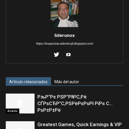
liderunox
https://espacioacademicojl.blogspot.com/
Artículo relacionados
Más del autor
РљР°Рє РЅР°Р№С‚Рё
СЃРѕСЂР°С‚РЅРёРєРѕРІ РїРѕ С…
РѕР±Р±Рё
Azares
Greatest Games, Quick Earnings & VIP