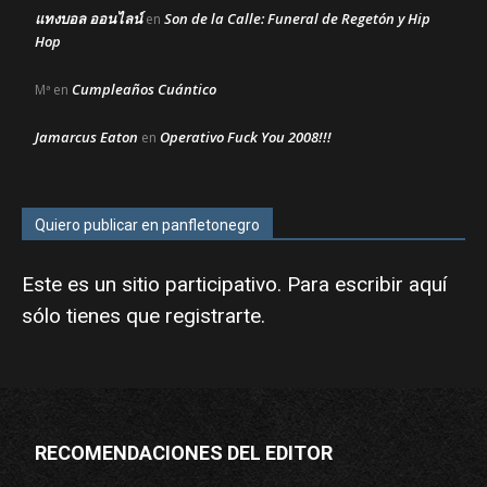
แทงบอล ออนไลน์
Son de la Calle: Funeral de Regetón y Hip
en
Hop
Cumpleaños Cuántico
Mª
en
Jamarcus Eaton
Operativo Fuck You 2008!!!
en
Quiero publicar en panfletonegro
Este es un sitio participativo. Para escribir aquí
sólo tienes que
registrarte
.
RECOMENDACIONES DEL EDITOR