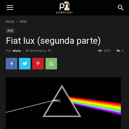
panfletonegro
Inicio
Arte
Arte
Fiat lux (segunda parte)
Por
xluis
-
18 diciembre, 10
1475
5