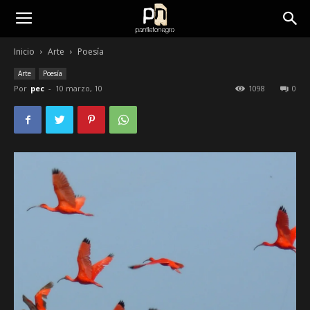
panfletonegro
Inicio
Arte
Poesía
Arte
Poesía
Por
pec
-
10 marzo, 10
1098
0