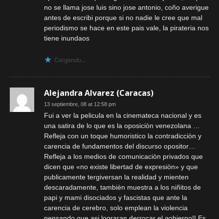
no se llama jose luis sino jose antonio, coño averigue
antes de escribi porque si no nadie le cree que mal
periodismo se hace en este pais vale, la pirateria nos
tiene inundaos
Cargando...
Alejandra Alvarez (Caracas)
13 septiembre, 08 at 12:58 pm
Fui a ver la pelicula en la cinemateca nacional y es
una satira de lo que es la oposiciòn venezolana …
Refleja con un toque humoristico la contradicciòn y
carencia de fundamentos del discurso opositor…
Refleja a los medios de comunicaciòn privados que
dicen que «no existe libertad de expresiòn» y que
publicamente tergiversan la realidad y mienten
descaradamente, tambièn muestra a los niñitos de
papi y mami disociados y fascistas que ante la
carencia de cerebro, solo emplean la violencia
pensando que asi lograran derrocar el gobierno!! Es