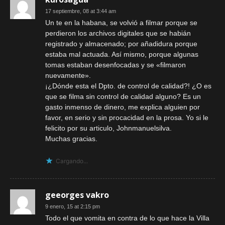
17 septiembre, 08 at 3:44 am
Un te en la habana, se volvió a filmar porque se
perdieron los archivos digitales que se habián
registrado y almacenado; por añadidura porque
estaba mal actuada. Así mismo, porque algunas
tomas estaban desenfocadas y se «filmaron
nuevamente».
¡¿Dónde esta el Dpto. de control de calidad?! ¿O es
que se filma sin control de calidad alguno? Es un
gasto inmenso de dinero, me explica alguien por
favor, en serio y sin procacidad en la prosa. Yo si le
felicito por su articulo, Johnmanuelsilva.
Muchas gracias.
Cargando...
geeorges vakro
9 enero, 15 at 2:15 pm
Todo el que vomita en contra de lo que hace la Villa