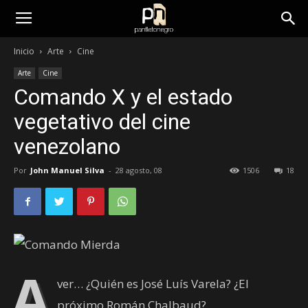
panfletonegro
Inicio
Arte
Cine
Arte
Cine
Comando X y el estado
vegetativo del cine
venezolano
Por
John Manuel Silva
-
28 agosto, 08
1506
18
A
ver… ¿Quién es José Luís Varela? ¿El
próximo Román Chalbaud?