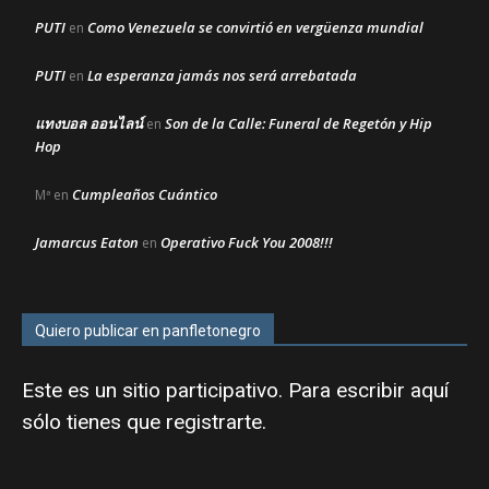
PUTI
Como Venezuela se convirtió en vergüenza mundial
en
PUTI
La esperanza jamás nos será arrebatada
en
แทงบอล ออนไลน์
Son de la Calle: Funeral de Regetón y Hip
en
Hop
Cumpleaños Cuántico
Mª
en
Jamarcus Eaton
Operativo Fuck You 2008!!!
en
Quiero publicar en panfletonegro
Este es un sitio participativo. Para escribir aquí
sólo tienes que
registrarte
.