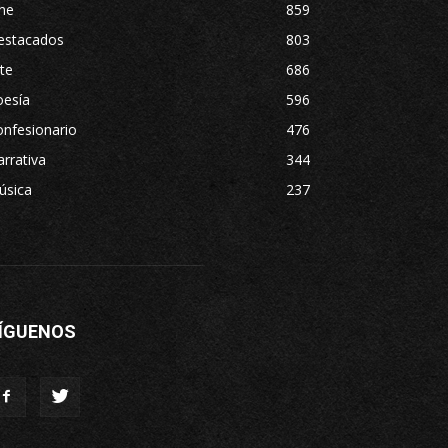
ne
859
estacados
803
te
686
oesía
596
nfesionario
476
rrativa
344
úsica
237
ÍGUENOS