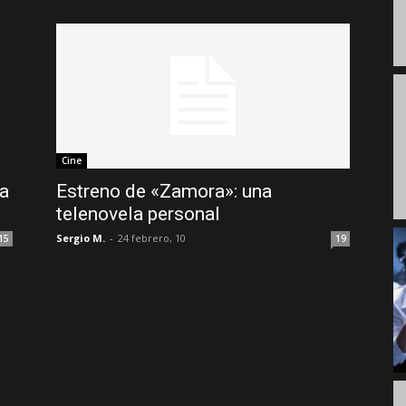
Cine
a
Estreno de «Zamora»: una
telenovela personal
Sergio M.
-
24 febrero, 10
15
19