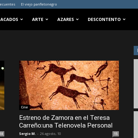
recuentes
El viejo panfletonegro
TACADOS
ARTE
AZARES
DESCONTENTO
Cine
Estreno de Zamora en el Teresa
Carreño:una Telenovela Personal
Sergio M.
-
26 agosto, 10
18
15