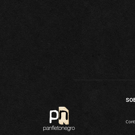
SO
Cont