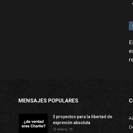
E
e
r
MENSAJES POPULARES
C
3 proyectos para la libertad de
A
expresión absoluta
D
12 enero, 15