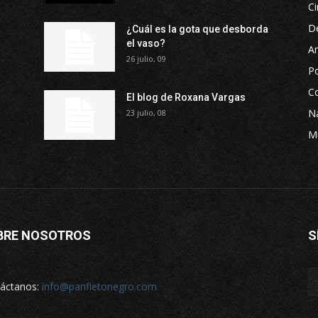
Ci
D
¿Cuál es la gota que desborda
el vaso?
Ar
26 julio, 09
P
Co
El blog de Roxana Vargas
Na
23 julio, 08
M
BRE NOSOTROS
S
áctanos:
info@panfletonegro.com