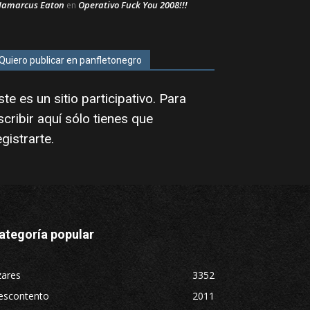
Jamarcus Eaton
Operativo Fuck You 2008!!!
en
Quiero publicar en panfletonegro
ste es un sitio participativo. Para
scribir aquí sólo tienes que
egistrarte
.
ategoría popular
zares
3352
escontento
2011