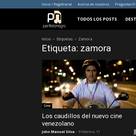
Inicio / Registrarse
Acerca de nosotros
Preguntas F
panfletonegro
TODOS LOS POSTS
DES
Inicio
Etiquetas
Zamora
Etiqueta: zamora
Cine
Los caudillos del nuevo cine
venezolano
John Manuel Silva
-
9 febrero, 11