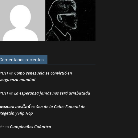
Comentarios recientes
PUTI
Como Venezuela se convirtió en
en
vergüenza mundial
PUTI
La esperanza jamás nos será arrebatada
en
แทงบอล ออนไลน์
Son de la Calle: Funeral de
en
Regetón y Hip Hop
Cumpleaños Cuántico
Mª
en