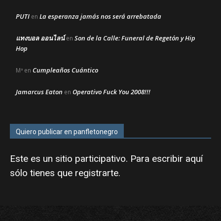
PUTI
La esperanza jamás nos será arrebatada
en
แทงบอล ออนไลน์
Son de la Calle: Funeral de Regetón y Hip
en
Hop
Cumpleaños Cuántico
Mª
en
Jamarcus Eaton
Operativo Fuck You 2008!!!
en
Quiero publicar en panfletonegro
Este es un sitio participativo. Para escribir aquí
sólo tienes que
registrarte
.