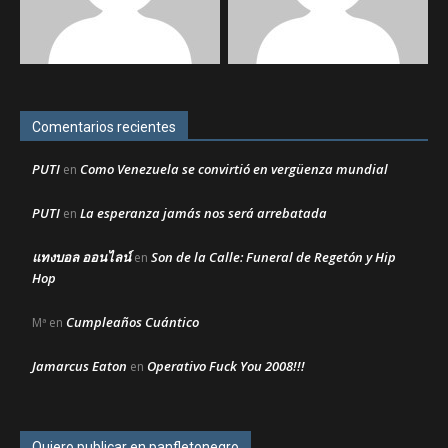
Comentarios recientes
PUTI
Como Venezuela se convirtió en vergüenza mundial
en
PUTI
La esperanza jamás nos será arrebatada
en
แทงบอล ออนไลน์
Son de la Calle: Funeral de Regetón y Hip
en
Hop
Cumpleaños Cuántico
Mª
en
Jamarcus Eaton
Operativo Fuck You 2008!!!
en
Quiero publicar en panfletonegro