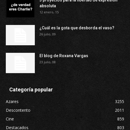
3 proyectos para la libertad de expresión
absoluta
12 enero, 15
¿Cuál es la gota que desborda el vaso?
26 julio, 09
El blog de Roxana Vargas
23 julio, 08
Categoría popular
Azares
3255
Descontento
2011
Cine
859
Destacados
803