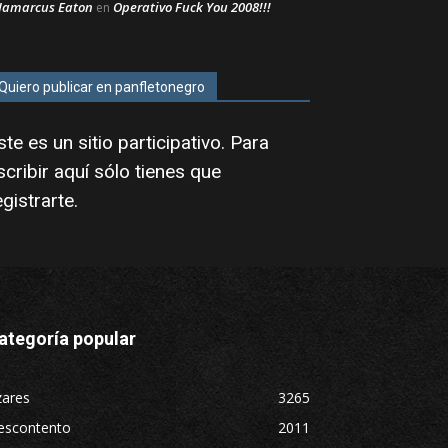
Jamarcus Eaton
Operativo Fuck You 2008!!!
en
Quiero publicar en panfletonegro
ste es un sitio participativo. Para
scribir aquí sólo tienes que
egistrarte
.
ategoría popular
zares
3265
escontento
2011