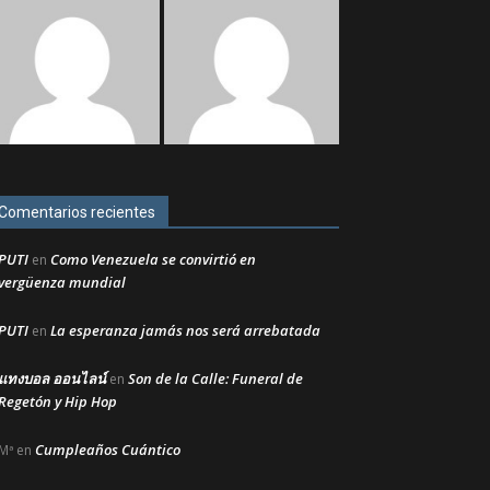
Comentarios recientes
PUTI
Como Venezuela se convirtió en
en
vergüenza mundial
PUTI
La esperanza jamás nos será arrebatada
en
แทงบอล ออนไลน์
Son de la Calle: Funeral de
en
Regetón y Hip Hop
Cumpleaños Cuántico
Mª
en