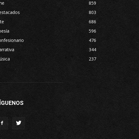
ne
859
estacados
803
te
686
oesía
596
nfesionario
476
rrativa
344
úsica
237
ÍGUENOS