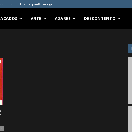
recuentes
El viejo panfletonegro
TACADOS
ARTE
AZARES
DESCONTENTO
ó
5