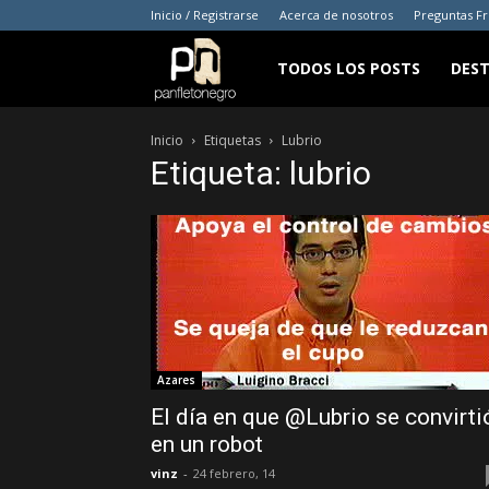
Inicio / Registrarse
Acerca de nosotros
Preguntas F
panfletonegro
TODOS LOS POSTS
DES
Inicio
Etiquetas
Lubrio
Etiqueta: lubrio
Azares
El día en que @Lubrio se convirti
en un robot
vinz
-
24 febrero, 14