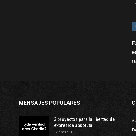
E
e
r
MENSAJES POPULARES
C
3 proyectos para la libertad de
A
expresión absoluta
D
12 enero, 15