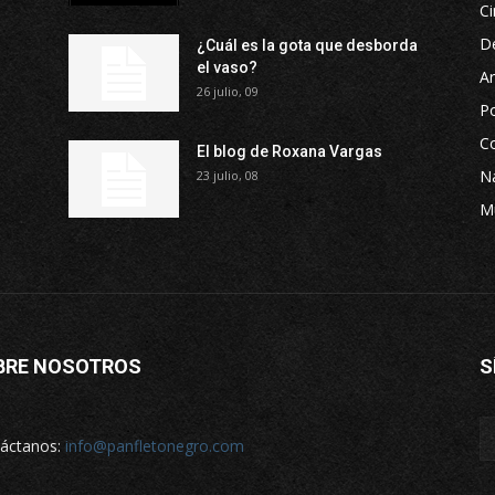
Ci
D
¿Cuál es la gota que desborda
el vaso?
Ar
26 julio, 09
P
Co
El blog de Roxana Vargas
Na
23 julio, 08
M
BRE NOSOTROS
S
áctanos:
info@panfletonegro.com