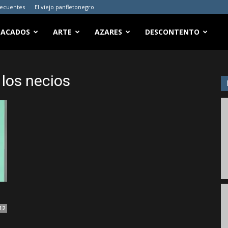
recuentes
El viejo panfletonegro
TACADOS
ARTE
AZARES
DESCONTENTO
 los necios
12