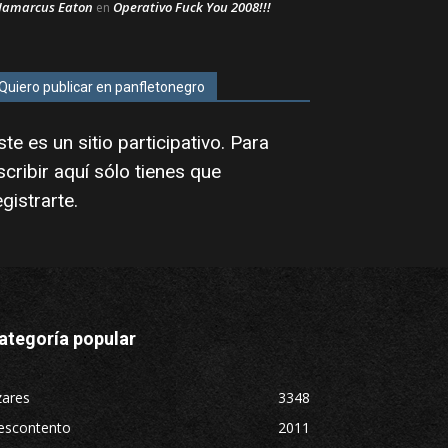
Jamarcus Eaton
Operativo Fuck You 2008!!!
en
Quiero publicar en panfletonegro
ste es un sitio participativo. Para
scribir aquí sólo tienes que
egistrarte
.
ategoría popular
zares
3348
escontento
2011