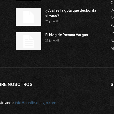
Ci
D
¿Cuál es la gota que desborda
el vaso?
Ar
26 julio, 09
P
Co
El blog de Roxana Vargas
Na
23 julio, 08
M
BRE NOSOTROS
S
áctanos:
info@panfletonegro.com