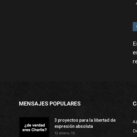
E
e
r
MENSAJES POPULARES
C
3 proyectos para la libertad de
A
expresión absoluta
D
12 enero, 15