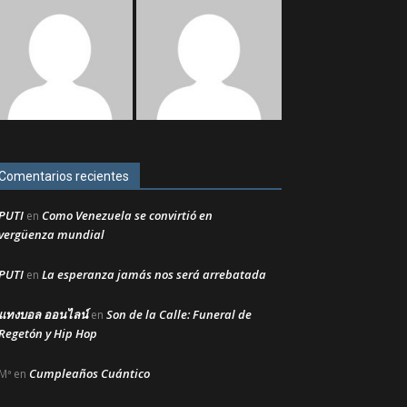
Comentarios recientes
PUTI
Como Venezuela se convirtió en
en
vergüenza mundial
PUTI
La esperanza jamás nos será arrebatada
en
แทงบอล ออนไลน์
Son de la Calle: Funeral de
en
Regetón y Hip Hop
Cumpleaños Cuántico
Mª
en