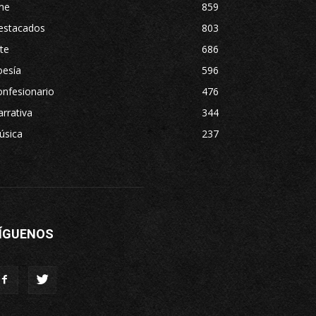
ne
859
estacados
803
te
686
oesía
596
nfesionario
476
rrativa
344
úsica
237
ÍGUENOS