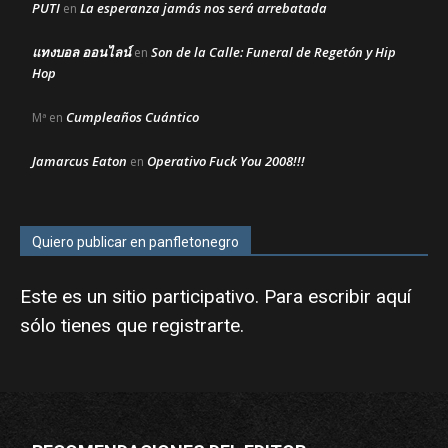
PUTI
La esperanza jamás nos será arrebatada
en
แทงบอล ออนไลน์
Son de la Calle: Funeral de Regetón y Hip
en
Hop
Cumpleaños Cuántico
Mª
en
Jamarcus Eaton
Operativo Fuck You 2008!!!
en
Quiero publicar en panfletonegro
Este es un sitio participativo. Para escribir aquí
sólo tienes que
registrarte
.