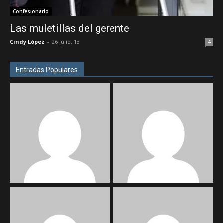
Confesionario
Las muletillas del gerente
Cindy López
-
26 julio, 13
4
Entradas Populares