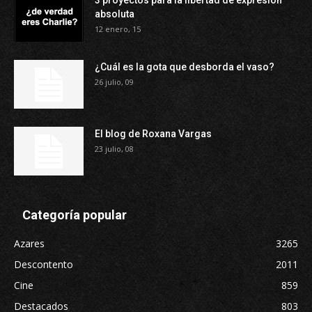
3 proyectos para la libertad de expresión
absoluta
12 enero, 15
¿Cuál es la gota que desborda el vaso?
26 julio, 09
El blog de Roxana Vargas
23 julio, 08
Categoría popular
Azares
3265
Descontento
2011
Cine
859
Destacados
803