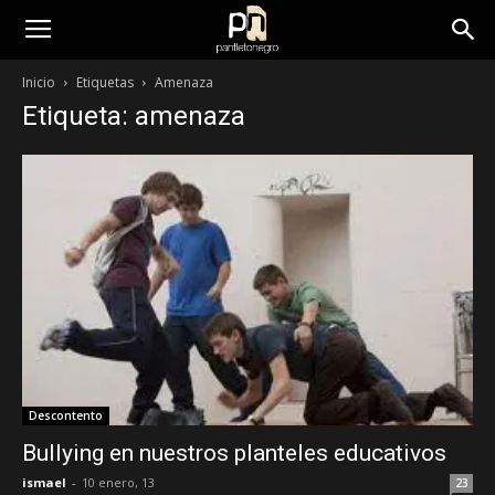
panfletonegro
Inicio
Etiquetas
Amenaza
Etiqueta: amenaza
Descontento
Bullying en nuestros planteles educativos
ismael
-
10 enero, 13
23