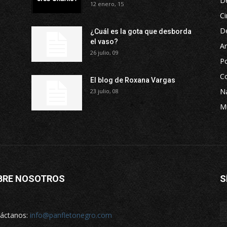
D
12 enero, 15
Ci
D
¿Cuál es la gota que desborda
el vaso?
Ar
26 julio, 09
P
Co
El blog de Roxana Vargas
Na
23 julio, 08
M
BRE NOSOTROS
S
áctanos:
info@panfletonegro.com