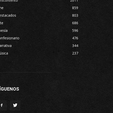
escontento
2011
ne
859
estacados
803
te
686
oesía
596
nfesionario
476
rrativa
344
úsica
237
ÍGUENOS