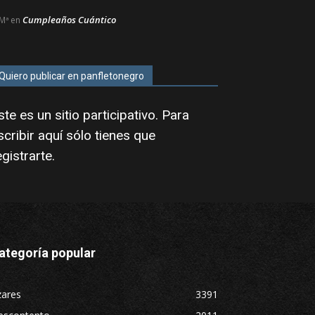
Cumpleaños Cuántico
Mª
en
Quiero publicar en panfletonegro
ste es un sitio participativo. Para
scribir aquí sólo tienes que
egistrarte
.
ategoría popular
zares
3391