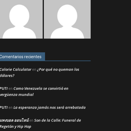
Comentarios recientes
Calorie Calculator
¿Por qué no queman los
en
dólares?
PUTI
Como Venezuela se convirtió en
en
vergüenza mundial
PUTI
La esperanza jamás nos será arrebatada
en
แทงบอล ออนไลน์
Son de la Calle: Funeral de
en
Regetón y Hip Hop