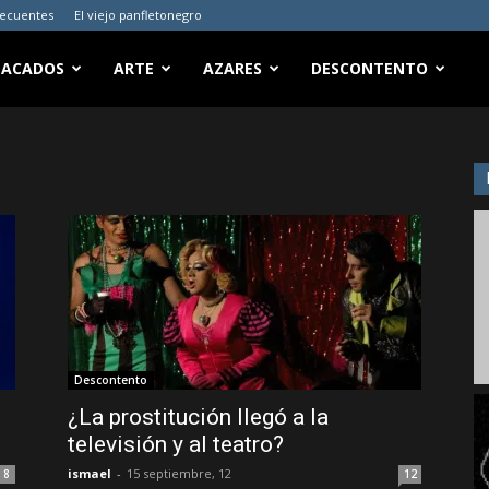
recuentes
El viejo panfletonegro
TACADOS
ARTE
AZARES
DESCONTENTO
Descontento
¿La prostitución llegó a la
televisión y al teatro?
ismael
-
15 septiembre, 12
8
12