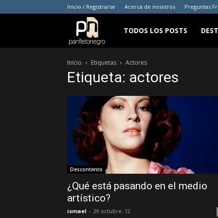
Inicio / Registrarse
Acerca de nosotros
Preguntas F
panfletonegro
TODOS LOS POSTS
DES
Inicio
Etiquetas
Actores
Etiqueta: actores
Descontento
¿Qué está pasando en el medio
artístico?
ismael
-
29 octubre, 12