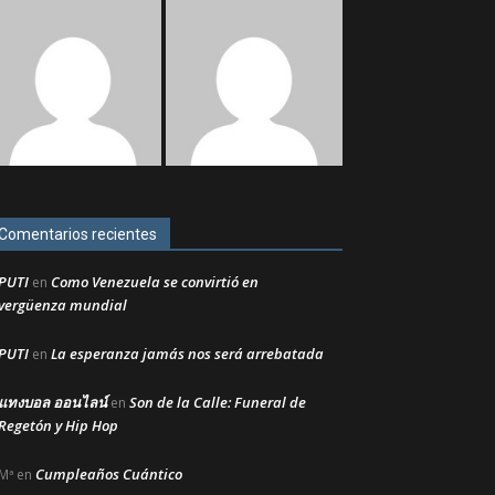
Comentarios recientes
PUTI
Como Venezuela se convirtió en
en
vergüenza mundial
PUTI
La esperanza jamás nos será arrebatada
en
แทงบอล ออนไลน์
Son de la Calle: Funeral de
en
Regetón y Hip Hop
Cumpleaños Cuántico
Mª
en