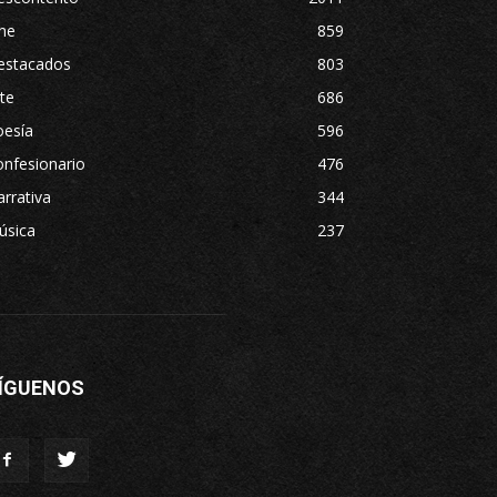
ne
859
estacados
803
te
686
oesía
596
nfesionario
476
rrativa
344
úsica
237
ÍGUENOS