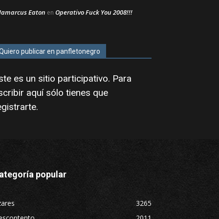
Jamarcus Eaton
Operativo Fuck You 2008!!!
en
Quiero publicar en panfletonegro
ste es un sitio participativo. Para
scribir aquí sólo tienes que
egistrarte
.
ategoría popular
zares
3265
escontento
2011