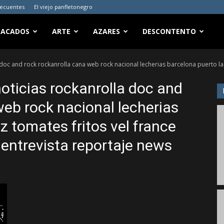
recuentes
El viejo panfletonegro
TACADOS
ARTE
AZARES
DESCONTENTO
 doc and rock rockanrolla cana web rock nacional lecherias barcelona puerto la c
noticias rockanrolla doc and
web rock nacional lecherias
z tomates fritos vel france
 entrevista reportaje news