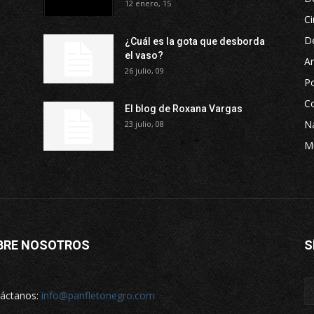
12 enero, 15
Ci
D
¿Cuál es la gota que desborda
el vaso?
Ar
26 julio, 09
P
Co
El blog de Roxana Vargas
Na
23 julio, 08
M
BRE NOSOTROS
S
áctanos:
info@panfletonegro.com