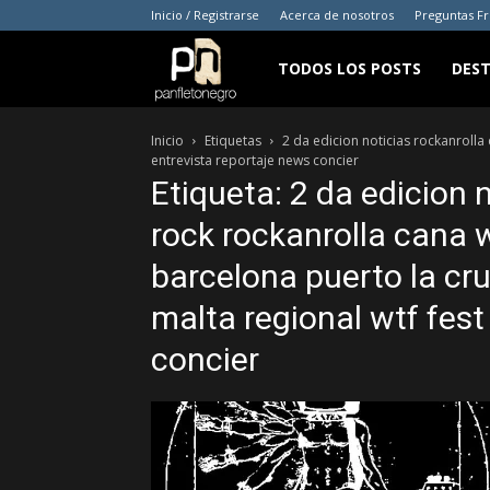
Inicio / Registrarse
Acerca de nosotros
Preguntas F
panfletonegro
TODOS LOS POSTS
DES
Inicio
Etiquetas
2 da edicion noticias rockanrolla
entrevista reportaje news concier
Etiqueta: 2 da edicion 
rock rockanrolla cana 
barcelona puerto la cru
malta regional wtf fest
concier