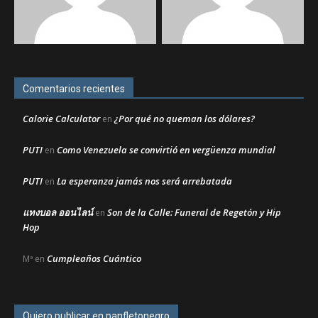
Comentarios recientes
Calorie Calculator
¿Por qué no queman los dólares?
en
PUTI
Como Venezuela se convirtió en vergüenza mundial
en
PUTI
La esperanza jamás nos será arrebatada
en
แทงบอล ออนไลน์
Son de la Calle: Funeral de Regetón y Hip
en
Hop
Cumpleaños Cuántico
Mª
en
Quiero publicar en panfletonegro