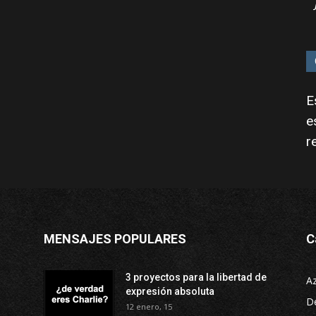
E
e
r
MENSAJES POPULARES
C
3 proyectos para la libertad de
A
expresión absoluta
D
12 enero, 15