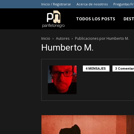
Inicio / Registrarse
Acerca de nosotros
Preguntas F
panfletonegro
TODOS LOS POSTS
DES
Inicio
Autores
Publicaciones por Humberto M.
Humberto M.
4 MENSAJES
3 Comentar