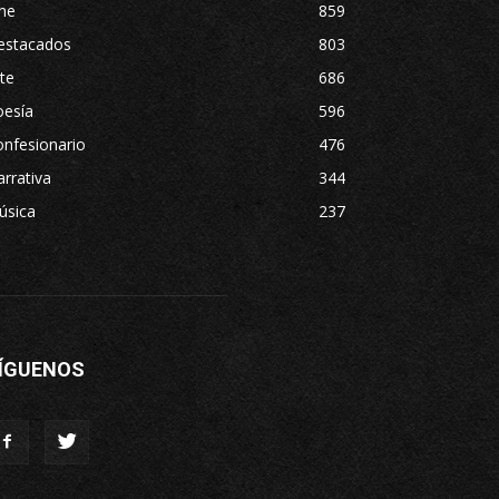
ne
859
estacados
803
te
686
oesía
596
nfesionario
476
rrativa
344
úsica
237
ÍGUENOS