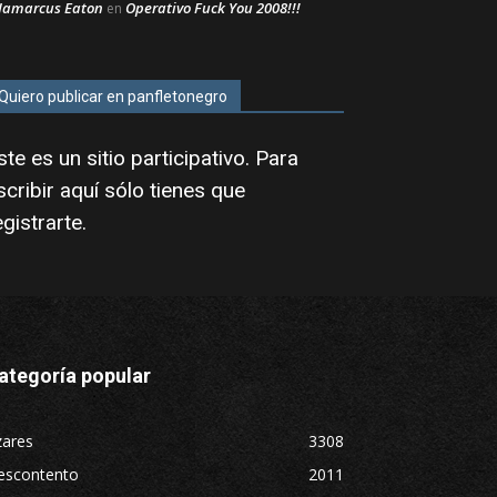
Jamarcus Eaton
Operativo Fuck You 2008!!!
en
Quiero publicar en panfletonegro
ste es un sitio participativo. Para
scribir aquí sólo tienes que
egistrarte
.
ategoría popular
zares
3308
escontento
2011