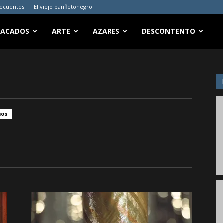
recuentes
El viejo panfletonegro
TACADOS
ARTE
AZARES
DESCONTENTO
ios