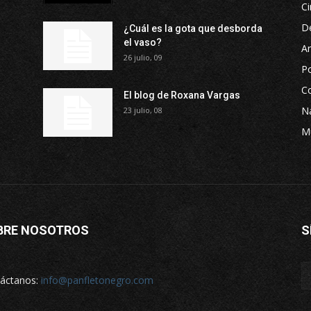
Ci
D
¿Cuál es la gota que desborda
el vaso?
Ar
26 julio, 09
P
Co
El blog de Roxana Vargas
Na
23 julio, 08
M
BRE NOSOTROS
S
áctanos:
info@panfletonegro.com