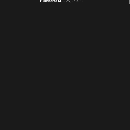
Humberto M.
-
25 junio, 10