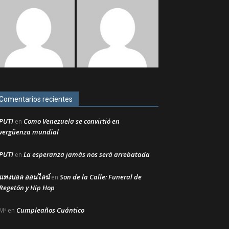
Comentarios recientes
PUTI
Como Venezuela se convirtió en
en
vergüenza mundial
PUTI
La esperanza jamás nos será arrebatada
en
แทงบอล ออนไลน์
Son de la Calle: Funeral de
en
Regetón y Hip Hop
Cumpleaños Cuántico
Mª
en