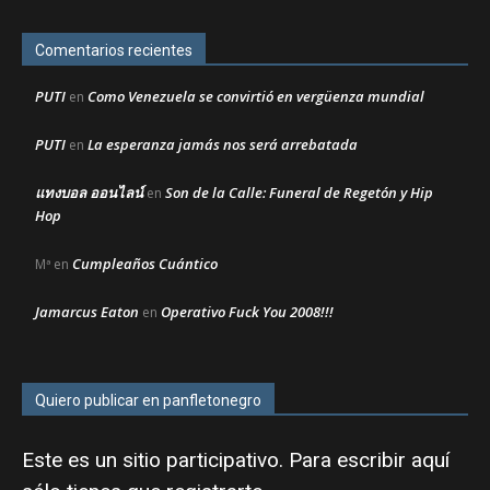
Comentarios recientes
PUTI
Como Venezuela se convirtió en vergüenza mundial
en
PUTI
La esperanza jamás nos será arrebatada
en
แทงบอล ออนไลน์
Son de la Calle: Funeral de Regetón y Hip
en
Hop
Cumpleaños Cuántico
Mª
en
Jamarcus Eaton
Operativo Fuck You 2008!!!
en
Quiero publicar en panfletonegro
Este es un sitio participativo. Para escribir aquí