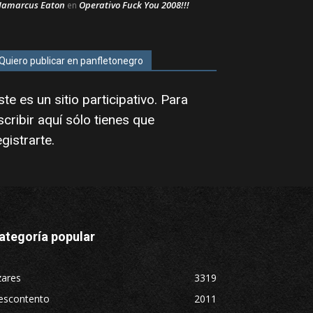
Jamarcus Eaton
Operativo Fuck You 2008!!!
en
Quiero publicar en panfletonegro
ste es un sitio participativo. Para
scribir aquí sólo tienes que
egistrarte
.
ategoría popular
zares
3319
escontento
2011