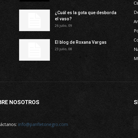
Ci
D
¿Cuál es la gota que desborda
el vaso?
Ar
26 julio, 09
P
Co
El blog de Roxana Vargas
Na
23 julio, 08
M
BRE NOSOTROS
S
áctanos:
info@panfletonegro.com