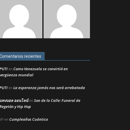
Comentarios recientes
PUTI
Como Venezuela se convirtió en
en
vergüenza mundial
PUTI
La esperanza jamás nos será arrebatada
en
แทงบอล ออนไลน์
Son de la Calle: Funeral de
en
Regetón y Hip Hop
Cumpleaños Cuántico
Mª
en