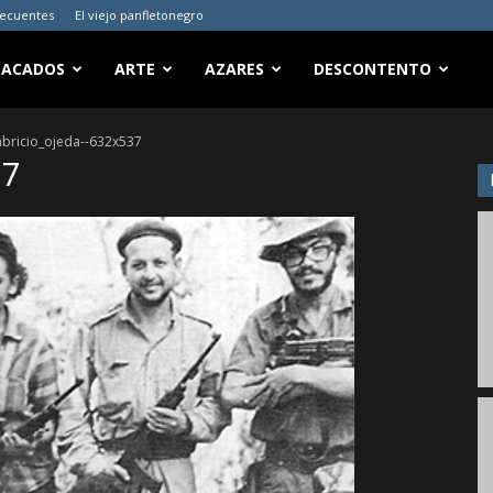
recuentes
El viejo panfletonegro
TACADOS
ARTE
AZARES
DESCONTENTO
abricio_ojeda--632x537
37