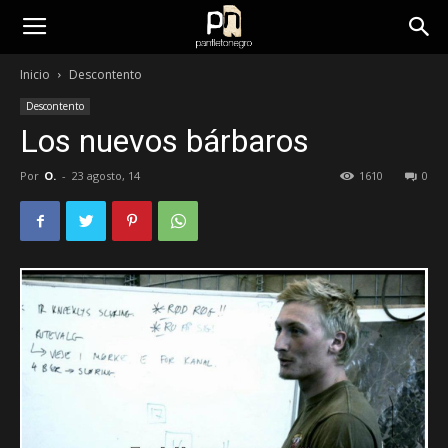
panfletonegro
Inicio
Descontento
Descontento
Los nuevos bárbaros
Por
O.
-
23 agosto, 14
1610
0