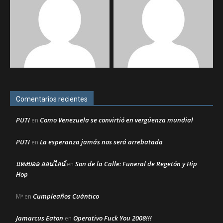
Comentarios recientes
PUTI
Como Venezuela se convirtió en vergüenza mundial
en
PUTI
La esperanza jamás nos será arrebatada
en
แทงบอล ออนไลน์
Son de la Calle: Funeral de Regetón y Hip
en
Hop
Cumpleaños Cuántico
Mª
en
Jamarcus Eaton
Operativo Fuck You 2008!!!
en