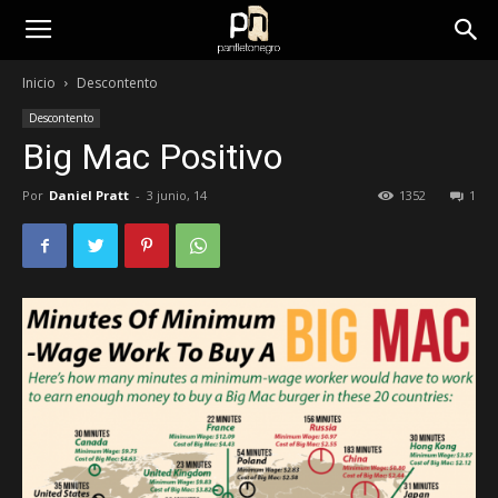
panfletonegro
Inicio
Descontento
Descontento
Big Mac Positivo
Por
Daniel Pratt
-
3 junio, 14
1352
1