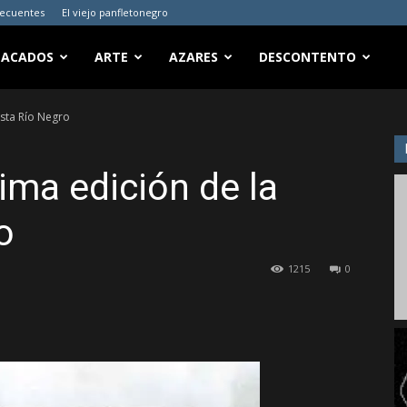
recuentes
El viejo panfletonegro
TACADOS
ARTE
AZARES
DESCONTENTO
ista Río Negro
ima edición de la
o
1215
0