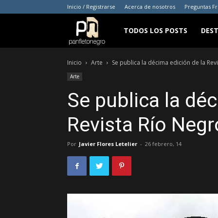
Inicio / Registrarse
Acerca de nosotros
Preguntas F
panfletonegro
TODOS LOS POSTS
DES
Inicio
Arte
Se publica la décima edición de la Rev
Arte
Se publica la déc
Revista Río Negr
Por
Javier Flores Letelier
-
26 febrero, 14