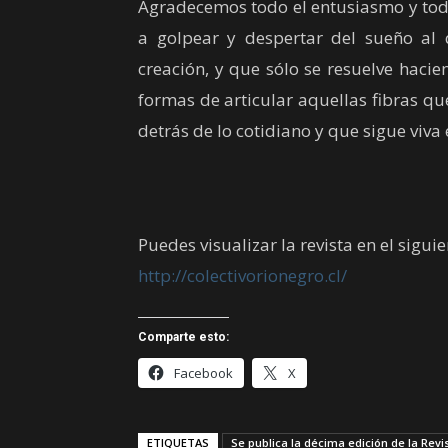
Agradecemos todo el entusiasmo y toda 
a golpear y despertar del sueño al
creación, y que sólo se resuelve hac
formas de articular aquellas fibras q
detrás de lo cotidiano y que sigue viva 
Puedes visualizar la revista en el sigui
http://colectivorionegro.cl/
Comparte esto:
Facebook
X
ETIQUETAS
Se publica la décima edición de la Revi