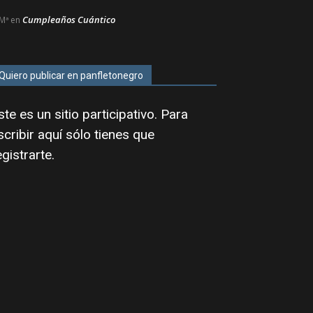
Cumpleaños Cuántico
Mª
en
Quiero publicar en panfletonegro
ste es un sitio participativo. Para
scribir aquí sólo tienes que
egistrarte
.