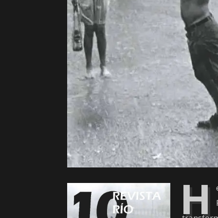
H
transfor