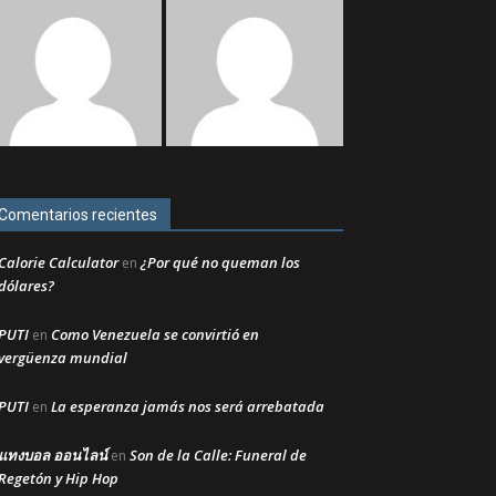
Comentarios recientes
Calorie Calculator
¿Por qué no queman los
en
dólares?
PUTI
Como Venezuela se convirtió en
en
vergüenza mundial
PUTI
La esperanza jamás nos será arrebatada
en
แทงบอล ออนไลน์
Son de la Calle: Funeral de
en
Regetón y Hip Hop