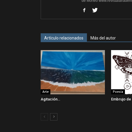
de Morfeo www.revistalairademo
Artículo relacionados
Más del autor
Arte
Poesía
Agitación…
Embrujo de P