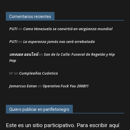
Comentarios recientes
PUTI
Como Venezuela se convirtió en vergüenza mundial
en
PUTI
La esperanza jamás nos será arrebatada
en
แทงบอล ออนไลน์
Son de la Calle: Funeral de Regetón y Hip
en
Hop
Cumpleaños Cuántico
Mª
en
Jamarcus Eaton
Operativo Fuck You 2008!!!
en
Quiero publicar en panfletonegro
Este es un sitio participativo. Para escribir aquí