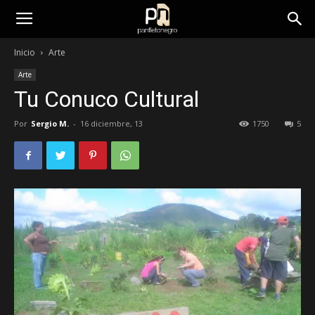
panfletonegro
Inicio
Arte
Arte
Tu Conuco Cultural
Por
Sergio M.
-
16 diciembre, 13
1750
5