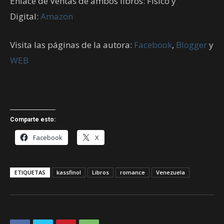
Enlace de Ventas de ambos libros: Físico y
Digital:
Amazon
Visita las páginas de la autora:
Facebook
,
Blogger
y
WEB
Comparte esto:
Facebook
X
ETIQUETAS
kassfinol
Libros
romance
Venezuela