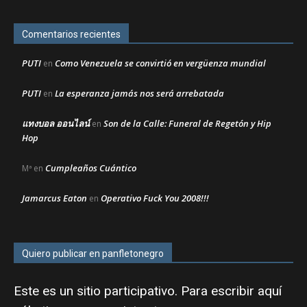
Comentarios recientes
PUTI
Como Venezuela se convirtió en vergüenza mundial
en
PUTI
La esperanza jamás nos será arrebatada
en
แทงบอล ออนไลน์
Son de la Calle: Funeral de Regetón y Hip
en
Hop
Cumpleaños Cuántico
Mª
en
Jamarcus Eaton
Operativo Fuck You 2008!!!
en
Quiero publicar en panfletonegro
Este es un sitio participativo. Para escribir aquí