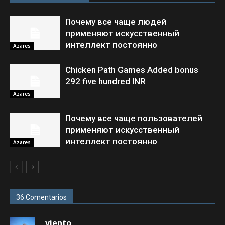
Почему все чаще людей
применяют искусственный
интеллект постоянно
Azares
Chicken Path Games Added bonus
292 five hundred INR
Azares
Почему все чаще пользователей
применяют искусственный
интеллект постоянно
Azares
36 Comentarios
viento