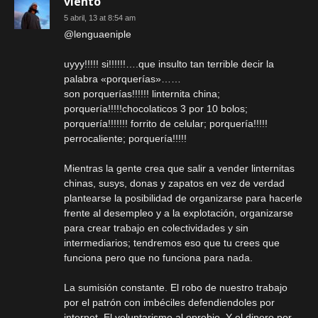
viento
5 abril, 13 at 8:54 am
@lenguaeniple
uyyy!!!!! si!!!!!!….que insulto tan terrible decir la
palabra «porquerías»……
son porquerías!!!!!! linternita china;
porquería!!!!!chocolaticos 3 por 10 bolos;
porquería!!!!!!! forrito de celular; porquería!!!!!
perrocaliente; porquería!!!!!
Mientras la gente crea que salir a vender linternitas
chinas, susys, donas y zapatos en vez de verdad
plantearse la posibilidad de organizarse para hacerle
frente al desempleo y a la explotación, organizarse
para crear trabajo en colectividades y sin
intermediarios; tendremos eso que tu crees que
funciona pero que no funciona para nada.
La sumisión constante. El robo de nuestro trabajo
por el patrón con imbéciles defendiendoles por
internet. El voluntarismo al oprobio. Y el dinero por