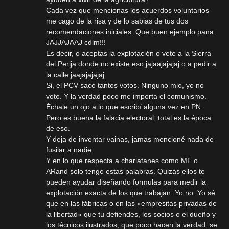
Cada vez que mencionas los acuerdos voluntarios
me cago de la risa y de lo sabias de tus dos
recomendaciones iniciales. Que buen ejemplo pana.
JAJJAJAAJ cdlm!!!
Es decir, o aceptas la explotación o vete a la Sierra
del Perija donde no existe eso jajaajajajaj o a pedir a
la calle jaajajajajaj
Si, el PCV saco tantos votos. Ninguno mio, yo no
voto. Y la verdad poco me importa el comunismo.
Échale un ojo a lo que escribí alguna vez en PN.
Pero es buena la falacia electoral, total es la época
de eso.
Y deja de inventar vainas, jamas mencioné nada de
fusilar a nadie.
Y en lo que respecta a charlatanes como MF o
ARand solo tengo estas palabras. Quizás ellos te
pueden ayudar diseñando formulas para medir la
explotación exacta de los que trabajan. Yo no. Yo sé
que en las fábricas o en las «empresitas privadas de
la libertad» que tu defiendes, los socios o el dueño y
los técnicos ilustrados, que poco hacen la verdad, se