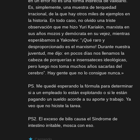
en un error no es una forma indirecta de validarlo.
Es, simplemente, una muestra de terquedad
irracional, de la que hay otros miles de ejemplos en
la historia. En todo caso, no olvido una triste
observación que me hizo Yuri Kariakin, marxista en
sus años mozos y demócrata en su vejez, mientras
esperábamos a Yakovlev: “¡Qué raro y
desproporcionado es el marxismo! Durante nuestra
juventud, me dijo: en pocos días nos llenamos la
cabeza de porquerías e insensateces ideológicas,
pero luego nos toma muchos años sacarlas del
cerebro”. Hay gente que no lo consigue nunca.»
PS. Me quedé esperando la fórmula para determinar
si a un empleado lo están explotando o si le están
pagando un sueldo acorde a su aporte y trabajo. Ya
veo que no hiciste la tarea.
PS2. El exceso de bilis causa el Síndrome de
intestino irritable, mosca con eso.
Cargando...