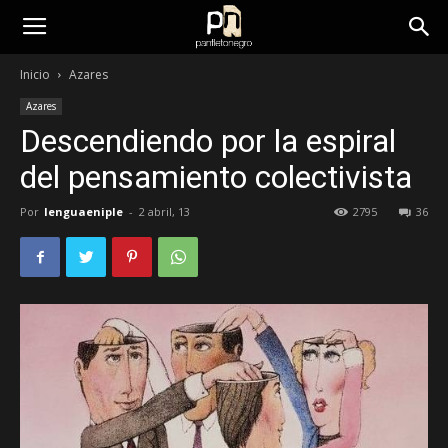
panfletonegro
Inicio
Azares
Azares
Descendiendo por la espiral
del pensamiento colectivista
Por
lenguaeniple
-
2 abril, 13
2795
36