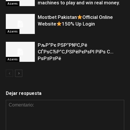
machines to play and win real money.
Azares
Mostbet Pakistan
Official Online
Website
150% Up Login
Azares
РљР°Рє РЅР°Р№С‚Рё
СЃРѕСЂР°С‚РЅРёРєРѕРІ РїРѕ С…
РѕР±Р±Рё
Azares
Dejar respuesta