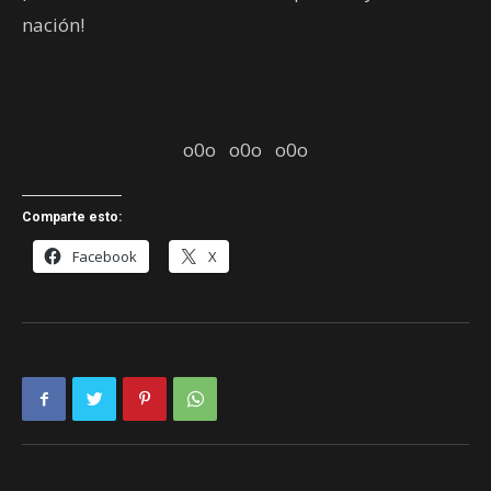
nación!
o0o o0o o0o
Comparte esto:
Facebook
X